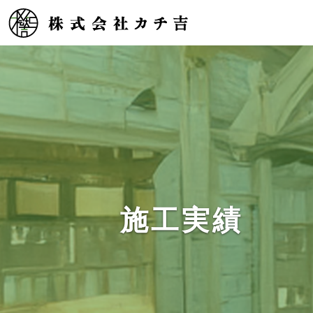
HOME
>
ギャラリー
>
住宅改装
>
名古屋市中区 エステサロン店舗改装
施工実績